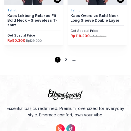
Tshirt
Tshirt
Kaos Lekbong Relaxed Fit
Kaos Oversize Bold Neck
Bold Neck – Sleeveless T-
Long Sleeve Double Layer
shirt
Get Special Price
Get Special Price
Rp
119.200
Rp
149.000
Harga
Harga
Rp
90.300
aslinya
saat
Rp
129.000
Harga
Harga
adalah:
ini
aslinya
saat
Rp149.000.
adalah:
adalah:
ini
Rp119.200.
Rp129.000.
adalah:
Rp90.300.
→
1
2
Essential basics redefined. Premium, oversized for everyday
style. Embrace comfort, own your vibe.