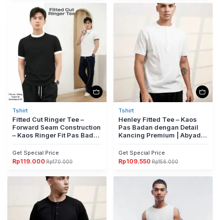
adalah:
ini
adalah:
ini
Rp199.000.
adalah:
Rp129.000.
adalah:
Rp139.300.
Rp90.300.
Tshirt
Tshirt
Fitted Cut Ringer Tee –
Henley Fitted Tee – Kaos
Forward Seam Construction
Pas Badan dengan Detail
– Kaos Ringer Fit Pas Badan
Kancing Premium | Abyad
by Abyad Apparel Pro
Apparel Pro Project
Project
Get Special Price
Get Special Price
Rp
119.000
Rp
109.550
Rp
170.000
Rp
156.000
Harga
Harga
Harga
Harga
aslinya
saat
aslinya
saat
adalah:
ini
adalah:
ini
Rp170.000.
adalah:
Rp156.000.
adalah:
Rp119.000.
Rp109.550.