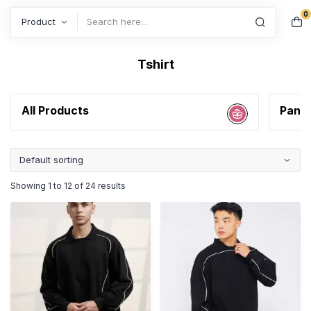
0
Search
Tshirt
All Products
Pant
Showing 1 to 12 of 24 results