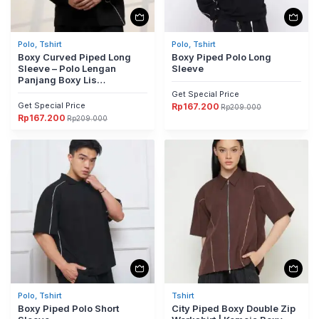
Polo, Tshirt
Polo, Tshirt
Boxy Curved Piped Long
Boxy Piped Polo Long
Sleeve – Polo Lengan
Sleeve
Panjang Boxy Lis
Melengkung Abyad Apparel
Get Special Price
Pro Project
Get Special Price
Rp
167.200
Rp
209.000
Harga
Harga
Rp
167.200
aslinya
saat
Rp
209.000
Harga
Harga
adalah:
ini
aslinya
saat
Rp209.000.
adalah:
adalah:
ini
Rp167.200.
Rp209.000.
adalah:
Rp167.200.
Polo, Tshirt
Tshirt
Boxy Piped Polo Short
City Piped Boxy Double Zip