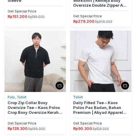
Sleeve
Workshirt | Kemeja Boxy
Oversize Double Zipper Anti
UV
Get Special Price
Get Special Price
Rp
151.200
Rp
189.000
Harga
Harga
Rp
279.200
aslinya
saat
Rp
349.000
Harga
Harga
adalah:
ini
aslinya
saat
Rp189.000.
adalah:
adalah:
ini
Rp151.200.
Rp349.000.
adalah:
Rp279.200.
Polo, Tshirt
Tshirt
Crop Zip Collar Boxy
Daily Fitted Tee – Kaos
Oversize Tee – Kaos Polos
Polos Pas Badan, Bahan
Crop Boxy Oversize Kerah
Premium | Abyad Apparel
Dengan Zipper
Pro Project
Get Special Price
Get Special Price
Rp
139.300
Rp
90.300
Rp
199.000
Rp
129.000
Harga
Harga
Harga
Harga
aslinya
saat
aslinya
saat