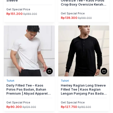
Sleeve
Oversize Tee – Kaos Polos
Crop Boxy Oversize Kerah
Dengan Zipper
Get Special Price
Get Special Price
Rp
151.200
Rp
189.000
Harga
Harga
Rp
139.300
aslinya
saat
Rp
199.000
Harga
Harga
adalah:
ini
aslinya
saat
Rp189.000.
adalah:
adalah:
ini
Rp151.200.
Rp199.000.
adalah:
Rp139.300.
Tshirt
Tshirt
Daily Fitted Tee – Kaos
Henley Raglan Long Sleeve
Polos Pas Badan, Bahan
Fitted Tee | Kaos Raglan
Premium | Abyad Apparel
Lengan Panjang Pas Badan
Pro Project
Dengan Detail Kancing
Premium | Kaos Raglan
Get Special Price
Get Special Price
Lengan Panjang Pas Badan
Rp
90.300
Rp
127.750
Rp
129.000
Rp
182.500
Harga
Harga
Harga
Harga
Dengan Detail Kancing
aslinya
saat
aslinya
saat