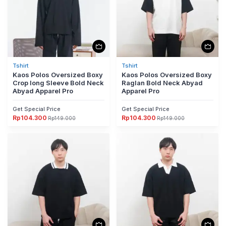
Tshirt
Tshirt
Kaos Polos Oversized Boxy
Kaos Polos Oversized Boxy
Crop long Sleeve Bold Neck
Raglan Bold Neck Abyad
Abyad Apparel Pro
Apparel Pro
Get Special Price
Get Special Price
Rp
104.300
Rp
104.300
Rp
149.000
Rp
149.000
Harga
Harga
Harga
Harga
aslinya
saat
aslinya
saat
adalah:
ini
adalah:
ini
Rp149.000.
adalah:
Rp149.000.
adalah:
Rp104.300.
Rp104.300.