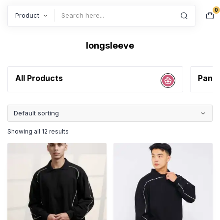
0
Search
longsleeve
All Products
Pant
Showing all 12 results