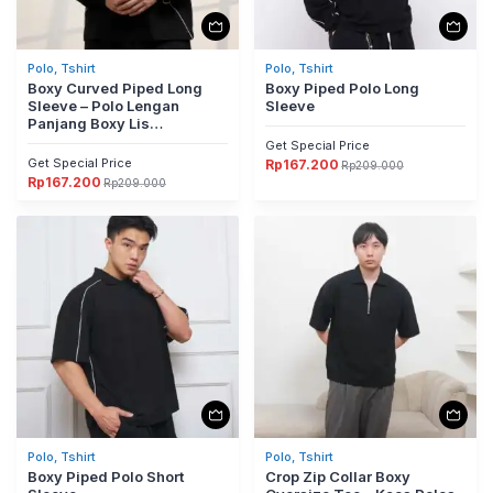
Polo, Tshirt
Polo, Tshirt
Boxy Curved Piped Long
Boxy Piped Polo Long
Sleeve – Polo Lengan
Sleeve
Panjang Boxy Lis
Melengkung Abyad Apparel
Get Special Price
Pro Project
Get Special Price
Rp
167.200
Rp
209.000
Harga
Harga
Rp
167.200
aslinya
saat
Rp
209.000
Harga
Harga
adalah:
ini
aslinya
saat
Rp209.000.
adalah:
adalah:
ini
Rp167.200.
Rp209.000.
adalah:
Rp167.200.
Polo, Tshirt
Polo, Tshirt
Boxy Piped Polo Short
Crop Zip Collar Boxy