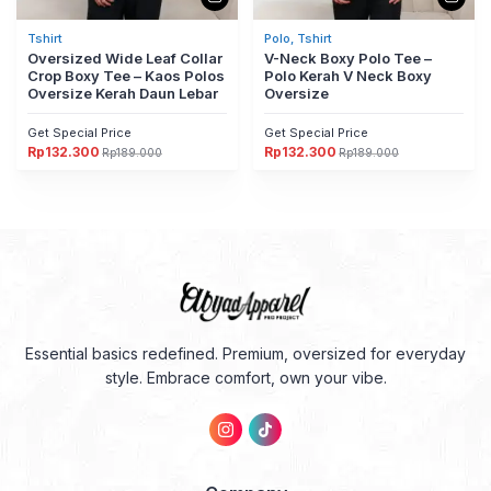
Tshirt
Polo, Tshirt
Oversized Wide Leaf Collar
V-Neck Boxy Polo Tee –
Crop Boxy Tee – Kaos Polos
Polo Kerah V Neck Boxy
Oversize Kerah Daun Lebar
Oversize
Get Special Price
Get Special Price
Rp
132.300
Rp
132.300
Rp
189.000
Rp
189.000
Harga
Harga
Harga
Harga
aslinya
saat
aslinya
saat
adalah:
ini
adalah:
ini
Rp189.000.
adalah:
Rp189.000.
adalah:
Rp132.300.
Rp132.300.
Essential basics redefined. Premium, oversized for everyday
style. Embrace comfort, own your vibe.