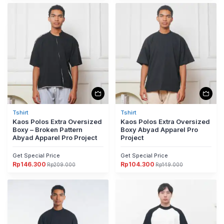
Premium
adalah:
ini
adalah:
ini
Rp129.000.
adalah:
Rp182.500.
adalah:
Rp90.300.
Rp127.750.
Tshirt
Tshirt
Kaos Polos Extra Oversized
Kaos Polos Extra Oversized
Boxy – Broken Pattern
Boxy Abyad Apparel Pro
Abyad Apparel Pro Project
Project
Get Special Price
Get Special Price
Rp
146.300
Rp
104.300
Rp
209.000
Rp
149.000
Harga
Harga
Harga
Harga
aslinya
saat
aslinya
saat
adalah:
ini
adalah:
ini
Rp209.000.
adalah:
Rp149.000.
adalah:
Rp146.300.
Rp104.300.