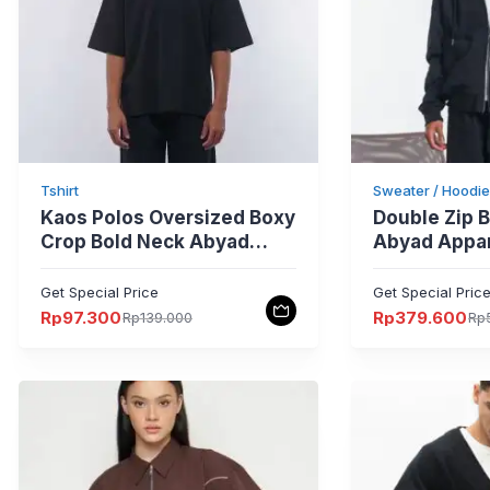
Tshirt
Sweater / Hoodie
Kaos Polos Oversized Boxy
Double Zip 
Crop Bold Neck Abyad
Abyad Appar
Apparel Pro
Get Special Price
Get Special Pric
Rp
97.300
Rp
379.600
Rp
139.000
Rp
Harga
Harga
Harga
Harga
aslinya
saat
aslinya
saat
adalah:
ini
adalah:
ini
Rp139.000.
adalah:
Rp584.000.
adalah:
Rp97.300.
Rp379.600.