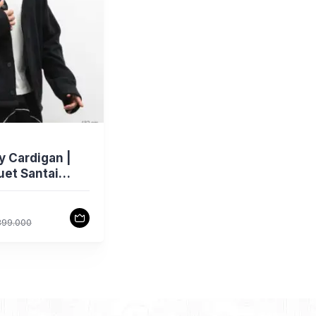
y Cardigan |
uet Santai
yad Apparel
e
399.000