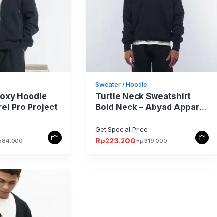
Sweater / Hoodie
Boxy Hoodie
Turtle Neck Sweatshirt
el Pro Project
Bold Neck – Abyad Apparel
Pro Project
e
Get Special Price
Rp
223.200
584.000
Rp
319.000
Harga
Harga
aslinya
saat
adalah:
ini
Rp319.000.
adalah:
Rp223.200.