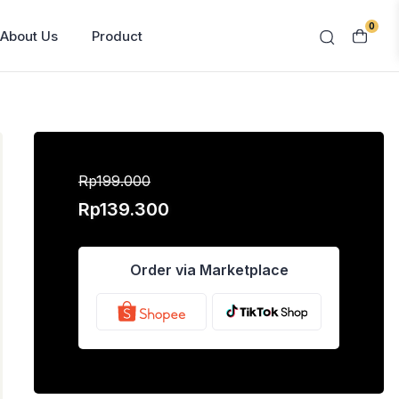
0
About Us
Product
Contact Us
Rp
199.000
Harga
Harga
Rp
139.300
aslinya
saat
adalah:
ini
Order via Marketplace
Rp199.000.
adalah:
Rp139.300.