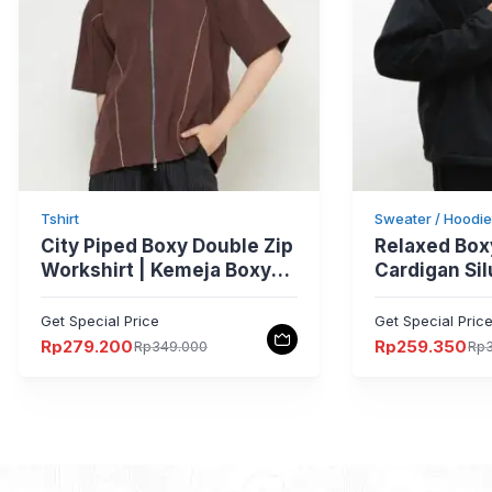
Tshirt
Sweater / Hoodie
City Piped Boxy Double Zip
Relaxed Box
Workshirt | Kemeja Boxy
Cardigan Sil
Oversize Double Zipper
Lebar by Ab
Anti UV
Pro Project
Get Special Price
Get Special Pric
Rp
279.200
Rp
259.350
Rp
349.000
Rp
Harga
Harga
Harga
Harga
aslinya
saat
aslinya
saat
adalah:
ini
adalah:
ini
Rp349.000.
adalah:
Rp399.000.
adalah:
Rp279.200.
Rp259.350.