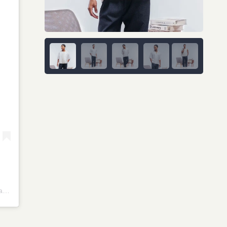
A post shared by Abyad Apparel Pro Project (@abyadapparelproproject)