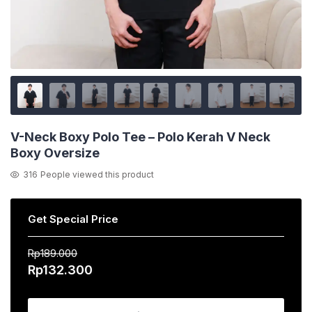
V-Neck Boxy Polo Tee – Polo Kerah V Neck
Boxy Oversize
316
People viewed this product
Get Special Price
Rp
189.000
Harga
Harga
Rp
132.300
aslinya
saat
adalah:
ini