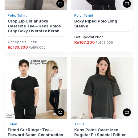
Polo, Tshirt
Polo, Tshirt
Crop Zip Collar Boxy
Boxy Piped Polo Long
Oversize Tee – Kaos Polos
Sleeve
Crop Boxy Oversize Kerah
Dengan Zipper
Get Special Price
Get Special Price
Rp
167.200
Rp
209.000
Harga
Harga
Rp
139.300
aslinya
saat
Rp
199.000
Harga
Harga
adalah:
ini
aslinya
saat
Rp209.000.
adalah:
adalah:
ini
Rp167.200.
Rp199.000.
adalah:
Rp139.300.
Tshirt
Tshirt
Fitted Cut Ringer Tee –
Kaos Polos Oversized
Forward Seam Construction
Reguler Fit Special Edition