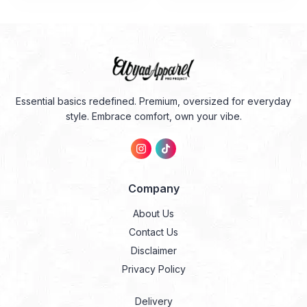
Rp349.000.
adalah:
Rp209.000.
adalah:
Rp279.200.
Rp146.300.
Essential basics redefined. Premium, oversized for everyday
style. Embrace comfort, own your vibe.
Company
About Us
Contact Us
Disclaimer
Privacy Policy
Delivery