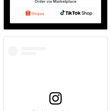
Rp189.000.
adalah:
Order via Marketplace
Rp132.300.