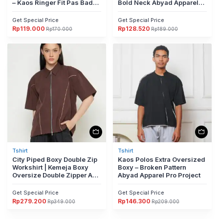
– Kaos Ringer Fit Pas Badan
Bold Neck Abyad Apparel
by Abyad Apparel Pro
Pro
Project
Get Special Price
Get Special Price
Rp
119.000
Rp
128.520
Rp
170.000
Rp
189.000
Harga
Harga
Harga
Harga
aslinya
saat
aslinya
saat
adalah:
ini
adalah:
ini
Rp170.000.
adalah:
Rp189.000.
adalah:
Rp119.000.
Rp128.520.
Tshirt
Tshirt
City Piped Boxy Double Zip
Kaos Polos Extra Oversized
Workshirt | Kemeja Boxy
Boxy – Broken Pattern
Oversize Double Zipper Anti
Abyad Apparel Pro Project
UV
Get Special Price
Get Special Price
Rp
279.200
Rp
146.300
Rp
349.000
Rp
209.000
Harga
Harga
Harga
Harga
aslinya
saat
aslinya
saat
adalah:
ini
adalah:
ini